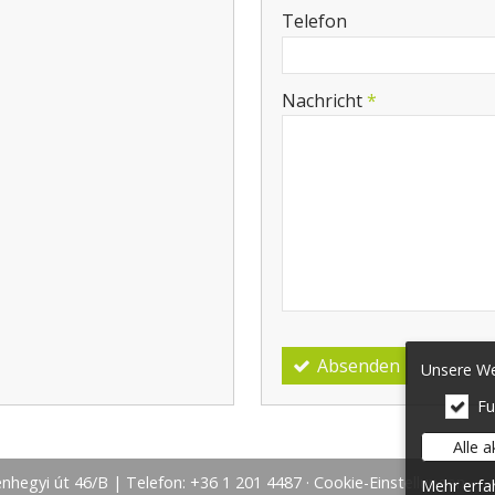
-
Telefon
-
Nachricht
*
-
-
-
Absenden
Unsere Web
Fu
Alle 
hegyi út 46/B | Telefon: +36 1 201 4487
Cookie-Einstellungen
Mehr erfa