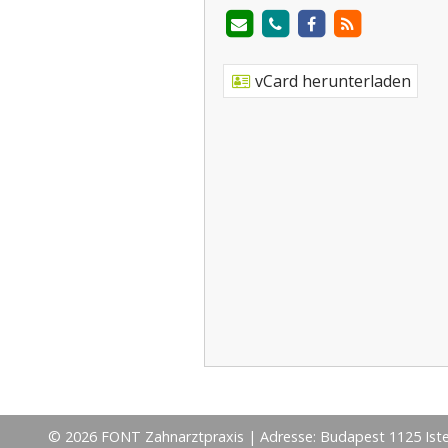
vCard herunterladen
© 2026 FONT Zahnarztpraxis | Adresse: Budapest 1125 Isten